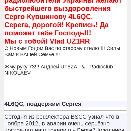
радиолюбители Украины желают
быстрейшего выздоровления
Серго Кувшинову 4L6QC.
Серега, дорогой! Крепись! Да
поможет тебе Господь!!!
Мы с тобой! Vlad UZ1RR
С Новым Годом Вас по старому стилю !!! Силы
Вам и ВАшей Семье !!!
Жму руку 73!!! Андрей UT5ZA & Radioclub
NIKOLAEV
4L6QC, поддержим Сергея
Сегодня из рефлектора BSCC узнал что в
ноябре 2012, в аварии очень серьёзно
пострадал наш товарищ - Сергей Кувшинов,