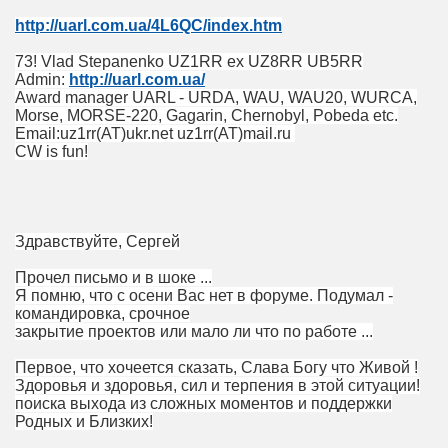
http://uarl.com.ua/4L6QC/index.htm
73! Vlad Stepanenko UZ1RR ex UZ8RR UB5RR
Admin:
http://uarl.com.ua/
Award manager UARL - URDA, WAU, WAU20, WURCA,
Morse, MORSE-220, Gagarin, Chernobyl, Pobeda etc.
Email:uz1rr(AT)ukr.net uz1rr(AT)mail.ru
CW is fun!
Здравствуйте, Сергей
Прочел письмо и в шоке ...
Я помню, что с осени Вас нет в форуме. Подумал -
командировка, срочное
закрытие проектов или мало ли что по работе ...
Первое, что хочеется сказать, Слава Богу что Живой !
Здоровья и здоровья, сил и терпения в этой ситуации!
поиска выхода из сложных моментов и поддержки
Родных и Близких!