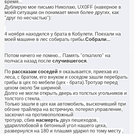
время...
Дублирую мое письмо Николаю, UX0FF (наверное в
моей ситуации он понимает меня более других, как
"друг по несчастью"):
4 ноября находился у брата в Кобулети. Поехали на
моей машине в лес собирать грибы.
Собрали...
Потом ничего не помню... Память "откатило" на
полчаса назад после
случившегося
.
По
рассказам соседей
я оказывается, приехав из
леса, с братом, его внуком и соседом зашли перебрать
грибы в цех по мебели (цех - брата).Тротуар перед
цехом около 5м шириной.
Долго не могли открыть дверь из толстых угольников и
толстого стекла.
Только зашли в цех как автомобиль, выскочивший при
обгоне трайлера на встречную, потерял управление,
заскочил на противоположный
тротуар,
сбив
насмерть
двух пешеходов,
ударил
лобовой в бетонный угол нашего цеха,
развернулся на 180 и плашмя ударил по тому месту ,