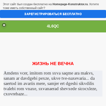
Этот сайт был создан бесплатно на
Homepage-Konstruktor.ru
. Хотите
тоже иметь собственный сайт?
ЗАРЕГИСТРИРОВАТЬСЯ БЕСПЛАТНО
4L6QC
ЖИЗНЬ НЕ ВЕЧНА
A
mdens vcer, imitom rom sxva saqme ara makvs,
sanam ar davdgebi pexze, ukve tve-naxevaria... da
saertod im avariis mere, samjer ert dgeshi sikvdilis
tvalebi rom vnaxe, sxvanaerad shevxede sicocxleze,
cxovrebaze...