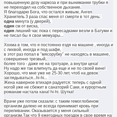
повышенную дозу наркоза и при вынимании трубки я
не переходил на собственное дыхание.
Я благодарю Бога, что остался живым, Ангел
Хранитель 3 раза спас меня от смерти в тот день:
одна
минута (у дверей),
один
см от виска,
один
лишний час пока с пересадками везли в Батуми и
не писал бы я свои мемуары...
Хохма в том, что я постоянно ездя на машине , иногда и
с лихвой, иногда и под шафе,
в этот раз попал в "мясорубку" не находясь в машине,
совершенно трезвый,
более того - даже не на тротуаре, а внутри цеха!
Ну надо же так влипнуть да еще и не по своей вине!
Хорошо, что мне уже не 25-30 лет, чтоб на девок
заглядываться...hi-hi...
Жена наверное втихаря радуется: теперь с одной
ногой уже не сбежит в санаторий Саки, и курортным
романам настала хана! hi-hi. Шутка!
Врачи уже потом сказали: с таким гемоглобином
организм далеко не всегда принимает кровь при
переливании. Оказывается у меня сильный
организм.Так что 9 ежегодных поездок в свое время на