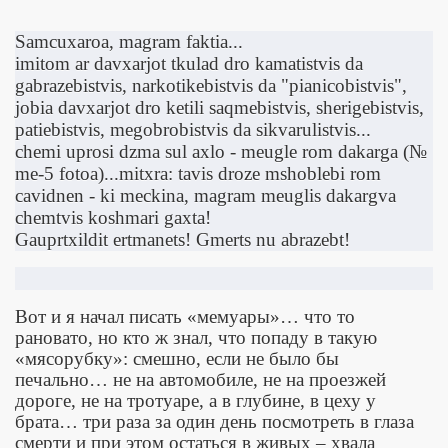
S
amcuxaroa, magram faktia...
imitom ar davxarjot tkulad dro kamatistvis da
gabrazebistvis, narkotikebistvis da "pianicobistvis",
jobia davxarjot dro ketili saqmebistvis, sherigebistvis,
patiebistvis, megobrobistvis da sikvarulistvis...
chemi uprosi dzma sul axlo - meugle rom dakarga (№
me-5 fotoa)...mitxra: tavis droze mshoblebi rom
cavidnen - ki meckina, magram meuglis dakargva
chemtvis koshmari
gaxta!
Gauprtxildit ertmanets! Gmerts nu abrazebt!
Вот и я начал писать «мемуары»… что то
рановато, но кто ж знал, что попаду в такую
«мясорубку»: смешно, если не было бы
печально… не на автомобиле, не на проезжей
дороге, не на тротуаре, а в глубине, в цеху у
брата… три раза за один день посмотреть в глаза
смерти и при этом остаться в живых – хвала