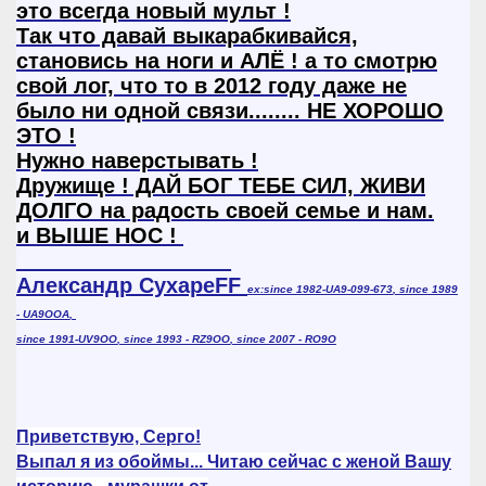
это всегда новый мульт !
Так что давай выкарабкивайся,
становись на ноги и АЛЁ ! а то смотрю
свой лог, что то в 2012 году даже не
было ни одной связи........ НЕ ХОРОШО
ЭТО !
Нужно наверстывать !
Дружище ! ДАЙ БОГ ТЕБЕ СИЛ, ЖИВИ
ДОЛГО на радость своей семье и нам.
и ВЫШЕ НОС !
__________________
Александр СухареFF
ex:since 1982-
UA9-099-673
, since 1989
-
UA9OOA
,
since 1991-
UV9OO
, since 1993 -
RZ9OO
, since 2007 -
RO9O
Приветствую, Серго!
Выпал я из обоймы... Читаю сейчас с женой Вашу