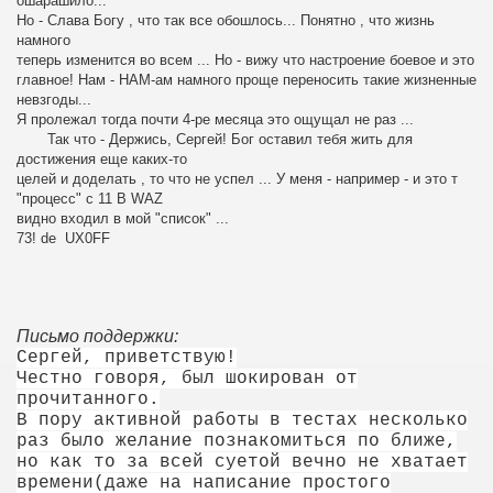
ошарашило...
Но - Слава Богу , что так все обошлось... Понятно , что жизнь
намного
теперь изменится во всем ... Но - вижу что настроение боевое и это
главное! Нам - НАМ-ам намного проще переносить такие жизненные
невзгоды...
Я пролежал тогда почти 4-ре месяца это ощущал не раз ...
Так что - Держись, Сергей! Бог оставил тебя жить для
достижения еще каких-то
целей и доделать , то что не успел ... У меня - например - и это т
"процесс" с 11 B WAZ
видно входил в мой "список" ...
73! de UX0FF
Письмо поддержки:
Сергей, приветствую!
Честно говоря, был шокирован от
прочитанного.
В пору активной работы в тестах несколько
раз было желание познакомиться по ближе,
но как то за всей суетой вечно не хватает
времени(даже на написание простого