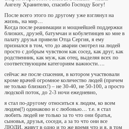
Ангелу Хранителю, спасибо Господу Богу!
После всего этого по другому уже взглянул на
жизнь, на мир…
Когда после реанимации и мощнейшей поддержки
близких, друзей, батумчан и кобулетинцев ко мне в
палату друзья привели Отца Сергия, я ему
признался в том, что до аварии смотрел на людей
просто с добрым чувством как сосед, как друг, как
родственник, как муж, как отец, выделяя всех по
соответствующим категориям важности….
сейчас же после спасения, в котором участвовали
кроме врачей огромное количество людей (причем
не только близких!) – не 30-40, не 50-100, а просто
людской поток, до 2-3 ночи ежедневно,
я стал по-другому относиться к людям, ко всем
людям(!) одинаково и с любовью… т.е. я стал
любить людей не только за то что они братья,
сыновья, друзья, соседи, а за то что они все
ЛЮДИ, живут в одно и то же время что и я, в том