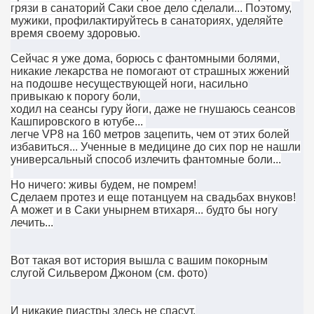
грязи в санаторий Саки свое дело сделали... Поэтому,
мужики, профилактируйтесь в санаториях, уделяйте
время своему здоровью.
Сейчас я уже дома, борюсь с фантомными болями,
никакие лекарства не помогают от страшных жжений
на подошве несуществующей ноги, насильно
привыкаю к порогу боли,
ходил на сеансы гуру йоги, даже не гнушаюсь сеансов
Кашпировского в ютубе...
легче VP8 на 160 метров зацепить, чем от этих болей
избавиться... Ученные в медицине до сих пор не нашли
универсальный способ излечить фантомные боли...
Но ничего: живы будем, не помрем!
Сделаем протез и еще потанцуем на свадьбах внуков!
А может и в Саки унырнем втихаря... будто бы ногу
лечить...
Вот такая вот история вышла с вашим покорным
слугой Сильвером Джоном (см. фото)
И никакие пиастры здесь не спасут.