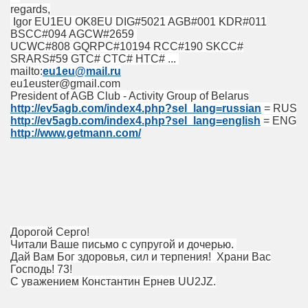
regards,
Igor EU1EU OK8EU DIG#5021 AGB#001 KDR#011
BSCC#094 AGCW#2659
UCWC#808 GQRPC#10194 RCC#190 SKCC#
SRARS#59 GTC# CTC# HTC# ...
mailto:
eu1eu@mail.ru
eu1euster@gmail.com
President of AGB Club - Activity Group of Belarus
http://ev5agb.com/index4.php?sel_lang=russian
= RUS
http://ev5agb.com/index4.php?sel_lang=english
= ENG
http://www.getmann.com/
Дорогой Серго!
Читали Ваше письмо с супругой и дочерью.
Дай Вам Бог здоровья, сил и терпения! Храни Вас
Господь! 73!
С уважением Константин Ернев UU2JZ.