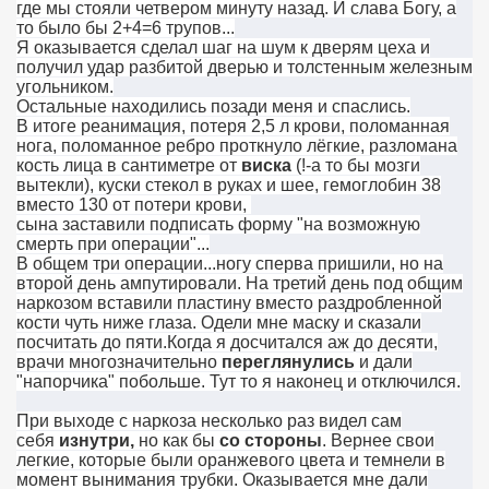
где мы стояли четвером минуту назад. И слава Богу, а
то было бы 2+4=6 трупов...
Я оказывается сделал шаг на шум к дверям цеха и
получил удар разбитой дверью и толстенным железным
угольником.
Остальные находились позади меня и спаслись.
В итоге реанимация, потеря 2,5 л крови, поломанная
нога, поломанное ребро проткнуло лёгкие, разломана
кость лица в сантиметре от
виска
(!-а то бы мозги
вытекли), куски стекол в руках и шее, гемоглобин 38
вместо 130 от потери крови,
сына заставили подписать форму "на возможную
смерть при операции"...
В общем три операции...ногу сперва пришили, но на
второй день ампутировали. На третий день под общим
наркозом вставили пластину вместо раздробленной
кости чуть ниже глаза. Одели мне маску и сказали
посчитать до пяти.Когда я досчитался аж до десяти,
врачи многозначительно
переглянулись
и дали
"напорчика" побольше. Тут то я наконец и отключился.
При выходе с наркоза несколько раз видел сам
себя
изнутри,
но как бы
со стороны
. Вернее свои
легкие, которые были оранжевого цвета и темнели в
момент вынимания трубки. Оказывается мне дали