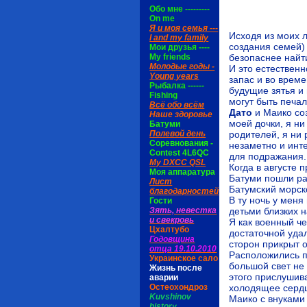
Обо мне ---------
On me
Я и моя семья ---
Исходя из моих л
I and my family
создания семей) 
Мои друзья ----
безопаснее найти
My friends
Молодые годы -
И это естественн
Young years
запас и во време
Рыбалка ------
будущие зятья и 
Fishing
могут быть печал
Всё обо всём
Дато
и Маико соз
Наше здоровье
моей дочки, я ни
Батуми
родителей, я ни 
Полевой день
Соревнования -
незаметно и инт
Contest 4L6QC
для подражания.
My DXCC QSL
Когда в августе 
Моя аппаратура
Батуми пошли ра
Лист
Батумский морск
благодарностей
В ту ночь у меня
Гости
детьми близких н
Зять, невестка
и свекровь
Я как военный ч
Цхалтубо
достаточной уда
Годовщина
сторон прикрыт 
отца 19.10.2010
Расположились п
Украинское сало
большой свет не 
Жизнь после
этого прислушива
аварии
холодящее сердц
Остеохондроз
Kuvshinov
Маико с внуками
history