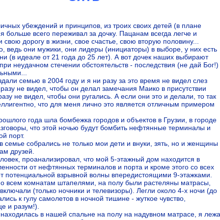
ичных убеждений и принципов, из троих своих детей (в плане
я больше всего переживал за дочку. Пацанам всегда легче и
 свою дорогу в жизни, свое счастье, свою вторую половину...
о, ведь они мужики, они лидеры (инициаторы) в выборе, у них есть
ни (в идеале от 21 года до 25 лет). А вот дочек наших выбирают
при неудачном стечении обстоятельств - последствия (не дай Бог!)
ьными...
дали семью в 2004 году и я ни разу за это время не видел слез
 разу не видел, чтобы он делал замечания Маико в присутствии
разу не видел, чтобы они ругались. А если они это и делали, то так
еллигентно, что для меня лично это является отличным примером
прошлого года шла бомбежка городов и объектов в Грузии, в городе
зговоры, что этой ночью будут бомбить нефтянные терминалы и
ой порт.
 в семье собрались не только мои дети и внуки, зять, но и женщины
ам друзей.
еловек, проанализировал, что мой 5-этажный дом находится в
ленности от нефтянных терминалов и порта и кроме этого со всех
от потенциальной взрывной волны впередистоящими 9-этажками.
о всем комнатам штапелями, на полу были растеляны матрасы,
включали (только ночники и телевизоры). Легли около 4-х ночи (до
лись к гулу самолетов в ночной тишине - жуткое чувство,
е и разум!).
 находилась в нашей спальне на полу на надувном матрасе, я леж