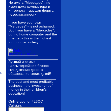
Но иметь "Мерседес" , не
имея дома компьютера и
интернета - высшая форма
невоспитанности!
_________________________
If you have your own
"Mercedes" - is not ashamed.
But if you have a "Mercedes",
but no home computer and the
Internet - this is the highest
form of discourtesy!
_________________________
_________________________
Лучший и самый
наивыгоднейший бизнес -
вкладывание денег в
 с
образование своих детей!
________________________
The best and most profitable
business - the investment of
money in their children's
education!
_______________________
Online Log for 4L6QC
Callsign:
а