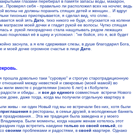
узакрытыми глазами перебирал в памяти запасы воды, макарон,
и...Проверял себя - правильно ли расположил всех на ночлег, ведь
ной волны не должны поранить спящих детей и женщин... И вдруг
ьни тихонько приоткрывается, я сделал вид, что сплю...
ывается мой зять
Дато
, тихо никого не будя, опускается на колени
м матрасом моей дочки и гладит рукой ее волосы. Чутко спящая
лась и рукой лихорадочно стала нащупывать рядом лежащих
нько поцеловал её в щеку и успокоил : "не бойся, это я, всё будет
койно заснула, а я еле сдерживая слезы, в душе благодарил Бога,
не и моей дочке огромное счастье в лице
Дато
.
векровь
.
я прошла довольно таки "суровую" и строгую старотрадиционную
у отношений между невесткой и свекровью (моей мамой) во
ы жили вместе с родителями (около 6 лет) в г.Кобулети.
 радости и обиды... и
все до единого
совместные встречи Нового
ком доме, даже тогда, когда мы получили отдельную квартиру в
ли живы - ни один Новый год мы не встречали без них, хотя были
е
приглашения
в рестораны, в семьи друзей, в молодежные банкет
е празднования... Эта же традиция была заведена и у моего
- Владимира. Были моменты, когда нашим женам хотелось этот
раздник года встретить наедине
только со своей семьей
, со
 со
своими
проблемами и радостями, в
своей
квартире. Однако