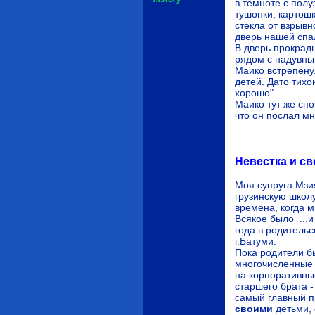
в темноте с пол
тушонки, картошк
стекла от взрыв
дверь нашей спал
В дверь прокрад
рядом с надувны
Маико встрепену
детей. Дато тихо
хорошо".
Маико тут же спо
что он послал м
Невестка и с
Моя супруга Мзи
грузинскую школ
времена, когда м
Всякое было ...и
года в родительс
г.Батуми.
Пока родители бы
многочисленны
на корпоративны
старшего брата 
самый главный п
своими
детьми,