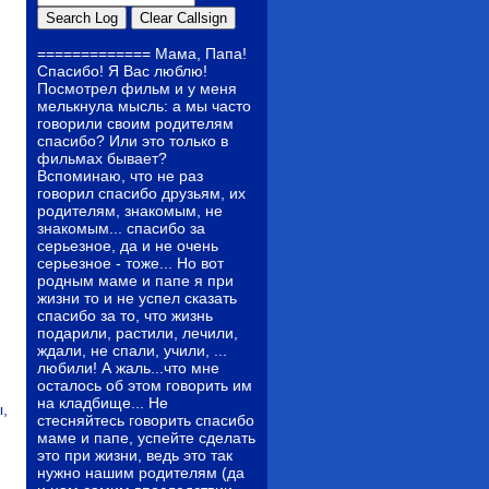
============= Мама, Папа!
Спасибо! Я Вас люблю!
Посмотрел фильм и у меня
мелькнула мысль: а мы часто
говорили своим родителям
спасибо? Или это только в
фильмах бывает?
Вспоминаю, что не раз
говорил спасибо друзьям, их
родителям, знакомым, не
знакомым... спасибо за
серьезное, да и не очень
серьезное - тоже... Но вот
родным маме и папе я при
жизни то и не успел сказать
спасибо за то, что жизнь
подарили, растили, лечили,
ждали, не спали, учили, ...
любили! А жаль...что мне
осталось об этом говорить им
на кладбище... Не
ы,
стесняйтесь говорить спасибо
маме и папе, успейте сделать
это при жизни, ведь это так
нужно нашим родителям (да