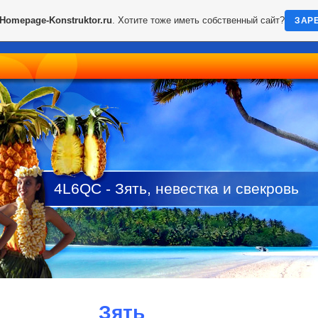
Homepage-Konstruktor.ru
. Хотите тоже иметь собственный сайт?
ЗАР
4L6QC - Зять, невестка и свекровь
Зять